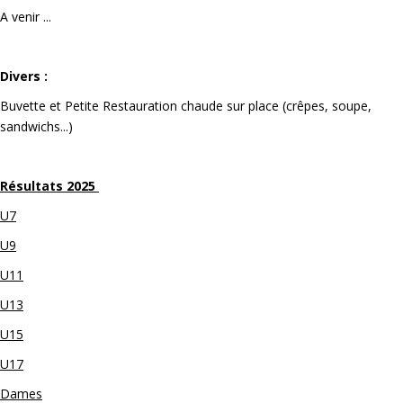
A venir ...
Divers :
Buvette et Petite Restauration chaude sur place (crêpes, soupe,
sandwichs...)
Résultats 2025
U7
U9
U11
U13
U15
U17
Dames